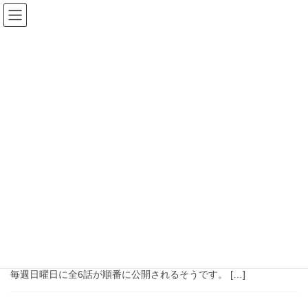
コ
ナ
株式会社北中書店
ン
ビ
テ
ゲ
ン
ー
店主のつぶやき
ツ
シ
へ
ョ
ス
ン
HOME
店主のつぶやき
2026年4月
キ
に
ッ
移
プ
動
2026年4月
2026年4月20日
未分類
ドラマの撮影がありました。
ALOPEX productionさんのドラマ撮影が当店で行われました。 A
short Film series 「おみくぢ」 2026年5月10日(日)の21:00より、
毎週日曜日に全6話が順番に公開されるそうです。 […]